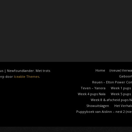
Home
(nieuw) Verwa
us | Newfoundlander. Met trots
Geboort
werp door
Iceable Themes
.
Reuen – Elton Power Co
Teven – Yanora
Week 1 pups 
Week 4 pups Nala
Week 5 pups 
Week 8 & afscheid pups N
Showuitslagen
Het Verhal
Puppyboek van Aislinn – nest 2 (ni