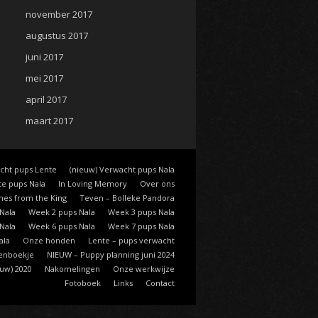
november 2017
augustus 2017
juni 2017
mei 2017
april 2017
maart 2017
cht pups Lente
(nieuw) Verwacht pups Nala
e pups Nala
In Loving Memory
Over ons
mes from the King
Teven – Bolleke Pandora
Nala
Week 2 pups Nala
Week 3 pups Nala
Nala
Week 6 pups Nala
Week 7 pups Nala
ala
Onze honden
Lente – pups verwacht
enboekje
NIEUW – Puppy planning juni 2024
euw) 2020
Nakomelingen
Onze werkwijze
Fotoboek
Links
Contact