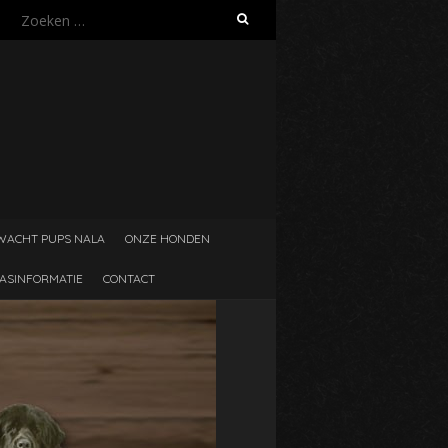
Z
o
e
k
e
n
n
a
a
r
:
WACHT PUPS NALA
ONZE HONDEN
ASINFORMATIE
CONTACT