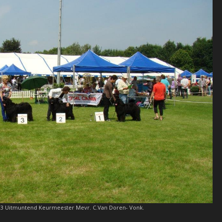
 3 Uitmuntend Keurmeester Mevr. C.Van Doren- Vonk.