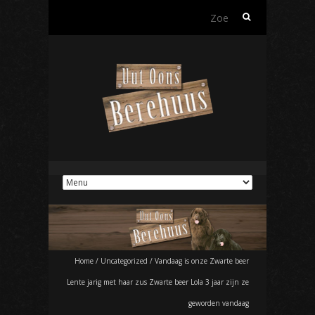
Z
o
e
k
e
n
n
a
a
r
:
Home
/
Uncategorized
/
Vandaag is onze Zwarte beer
Lente jarig met haar zus Zwarte beer Lola 3 jaar zijn ze
geworden vandaag