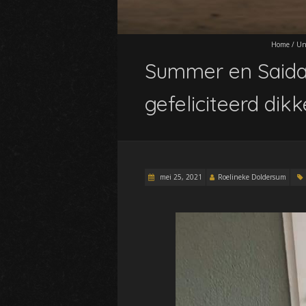
Home
/
Un
Summer en Saida 
gefeliciteerd di
mei 25, 2021
Roelineke Doldersum