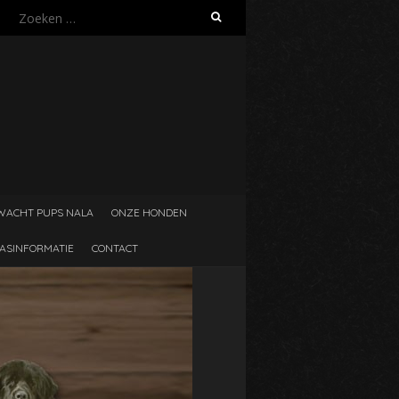
Z
o
e
k
e
n
n
a
a
r
:
WACHT PUPS NALA
ONZE HONDEN
ASINFORMATIE
CONTACT